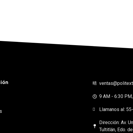
ión
ventas@politext
9 AM - 6:30 PM,
Llamanos al: 5
s
Dirección: Av. U
Tultitlán, Edo. d