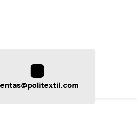
Dirección: A
entas@politextil.com
Cartagena Tu