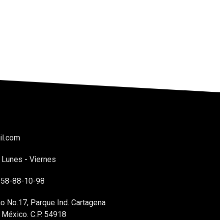
il.com
 Lunes - Viernes
5-58-88-10-98
no No.17, Parque Ind. Cartagena
e México. C.P. 54918​