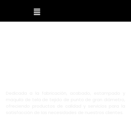
Dedicada a la fabricación, acabado, estampado y
maquila de tela de tejido de punto de gran diámetro,
ofreciendo productos de calidad y servicios para la
satisfacción de las necesidades de nuestros clientes.